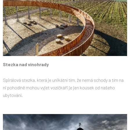
Stezka nad vinohrady
Spirálová stezka, která je unikátní tím, že nemá schody a tím na
ni pohodlně mohou vyjet vozíčkáři je jen kousek od našeho
ubytování.