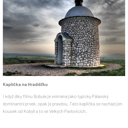
Kaplička na Hradišťku
I když díky filmu Bobule je vnímána jako typicky Pálavský
dominantní prvek, opak je pravdou. Tato kaplička se nachází jen
kousek od Kobylí a to ve Velkých Pavlovicích.