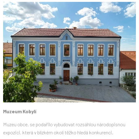
Muzeum Kobylí
Muzeu obce, se podařilo vybudovat rozsáhlou národopisnou
expozici, která v blízkém okolí těžko hledá konkurenci.